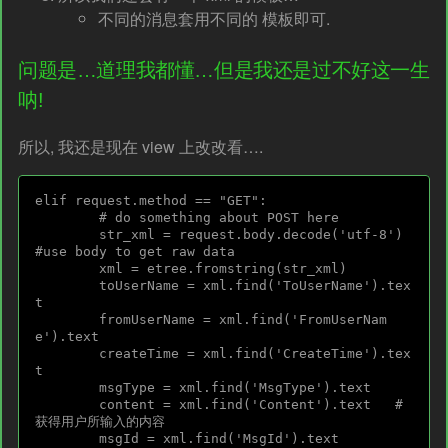
不同的消息套用不同的 模板即可.
问题是…道理我都懂…但是我还是过不好这一生
呐!
所以, 我还是现在 view 上改改看….
elif request.method == "GET":

        # do something about POST here

        str_xml = request.body.decode('utf-8')    
#use body to get raw data

        xml = etree.fromstring(str_xml)            

        toUserName = xml.find('ToUserName').tex
t

        fromUserName = xml.find('FromUserNam
e').text

        createTime = xml.find('CreateTime').tex
t

        msgType = xml.find('MsgType').text

        content = xml.find('Content').text   #
获得用户所输入的内容

        msgId = xml.find('MsgId').text
