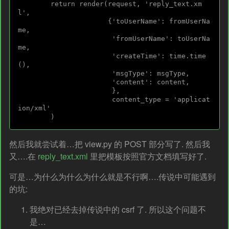
        return render(request, 'reply_text.xm
l',

                      {'toUserName': fromUserNa
me,

                       'fromUserName': toUserNa
me,

                       'createTime': time.time
(),

                       'msgType': msgType,

                       'content': content,

                       },

                       content_type = 'applicat
ion/xml'

然后我就尝试着…把 view.py 的 POST 部分写了. 然后我
又….在
reply_text.xml
里把模板按照官方文档填写好了.
可是…为什么为什么为什么就是不行啊….传说中可能遇到
的坑:
我绝对已经去掉传说中的 csrf 了. 所以这个问题不
是…