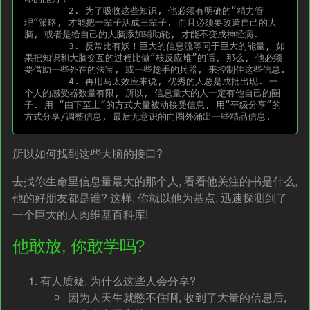
	2. 为了吸收这些知识, 他必须有明确的“精力管
理”策略, 才能把一辈子活成三辈子. 而且必须要改造自己的大
脑, 或者是给自己的大脑添加辅助轮, 才能不变成神经病.

	3. 反常比有妖！巨大的信息流等同于巨大的能量, 如
果把知识和大脑交互的过程比做“核反应堆”的话, 那么, 他必须
要借助一些外在的法宝, 或一些趁手的兵器, 来控制住这些信息. 

	4. 再用马太效应来说, 优秀的人总是成批出现. 一
个人的感受器数量有限, 所以, 信息量大的人一定有他自己的圈
子. 用 “由下至上”的方式大量被动接受信息, 用“平级分享”的
所以如何找到这些大脑的接口?
去找你生命里信息量最大的那个人, 看看他关注的书是什么,
他的好朋友都是谁? 这样, 你就以他为基点, 迅速探测到了
一个巨大的人肉维基百科库!
他敢放, 你敢学吗?
有人质疑, 为什么这些人会分享?
因为人天生就憋不住啊, 收到了大量的信息后,