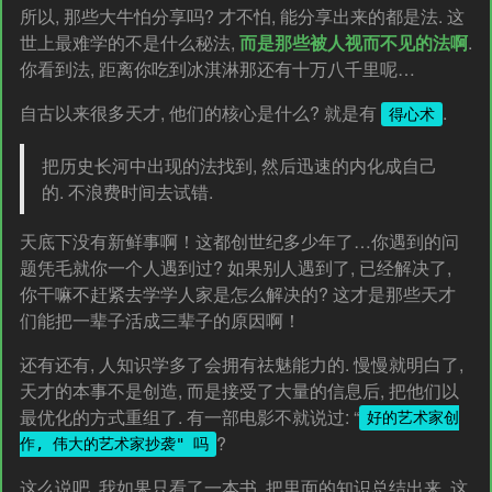
所以, 那些大牛怕分享吗? 才不怕, 能分享出来的都是法. 这
世上最难学的不是什么秘法,
而是那些被人视而不见的法啊
.
你看到法, 距离你吃到冰淇淋那还有十万八千里呢…
自古以来很多天才, 他们的核心是什么? 就是有
.
得心术
把历史长河中出现的法找到, 然后迅速的内化成自己
的. 不浪费时间去试错.
天底下没有新鲜事啊！这都创世纪多少年了…你遇到的问
题凭毛就你一个人遇到过? 如果别人遇到了, 已经解决了,
你干嘛不赶紧去学学人家是怎么解决的? 这才是那些天才
们能把一辈子活成三辈子的原因啊！
还有还有, 人知识学多了会拥有祛魅能力的. 慢慢就明白了,
天才的本事不是创造, 而是接受了大量的信息后, 把他们以
最优化的方式重组了. 有一部电影不就说过: “
好的艺术家创
?
作, 伟大的艺术家抄袭" 吗
这么说吧, 我如果只看了一本书, 把里面的知识总结出来, 这