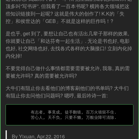
顶多叫“写书评”. 但我看了一百本书呢? 横跨各大领域把这
些知识链接到一起呢? 这就是伟大的创作了! K.K的「失
控」和侯世达的「GEB」不就是这样的巨作吗！?
是也乎, get 到了, 要想让自己也有活出几辈子那样的效果,
你就要让自己「和达芬奇一起生活」. 无论是书也好, 电影
也好, 社交网络也好, 去找各式各样的大脑接口! 立刻内化掉
内化掉!
不要觉得自己做什么事情都需要需要被允许, 我靠, 真的需
要被允许吗? 真的需要被允许吗?
大牛们有阻止你去看他们的博客刷他们的书单吗? 大牛们
有阻止你去问他们问题吗? 嗯哼, 最后吟诗一首:
	有志者, 事竟成, 徒手翻墙, 百万火墙留不住. 

By Yixuan, Apr.22, 2016