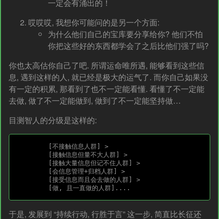
一定会有涌出的！
哎哎哎, 我想你可能问的是另一个方面:
为什么他们自己的宝库要分享给你? 他们不怕
你把这些好的东西都学会了之后比他们强了吗?
你也太高估你自己了吧. 所谓运命唯所遇, 能够看到这些信
息, 遇到这样的人, 就已经是极大的运气了. 而你自己如果没
有一定的积累, 那看到了也不一定能看懂. 看懂了不一定能
去做, 做了不一定能做到, 做到了不一定能坚持做…
目测智人的分级是这样的:
	[不接触信息人群] >

	[接触信息但量不大人群] >

	[接触大量信息但记不住人群] > 

	[会信息管理+归档人群] > 

	[接受信息而且会去做的人群] >

于是, 发展到 “持续行动, 行胜于言” 这一步, 简直比长征还