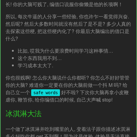
长! 你的大脑可贱了, 编借口说服你偷懒是他的长项啊！
所以, 每次牛逼的人分享一些经验, 你也许乍一看觉得兴奋.
然后呢? 然后大多数时间就没有然后了是不是? 多少人真的
去探索这些梗, 把这些梗内化了? 你最后大脑编出的借口是
什么?
比如, 哎我为什么要浪费时间学习这种事情…
这个东西我用不到…
学习成本太大了.
你也很贱啊! 怎么你大脑说什么你都听? 你怎么不好好管管
你的大脑? 难道你一定要在你的大脑前做一个抖 M 吗? 给
自己立一个
好不啦? 下次你大脑再拿小皮鞭
safe words
虐你, 鞭笞你, 给你编借口的时候, 自己大声喊 stop!
冰淇淋大法
一个做了冰淇淋并吃到嘴里的人, 变着法子跟你描述冰淇淋
多么好吃你都 get 不到啊！因为这是体验, 体验是无法直接