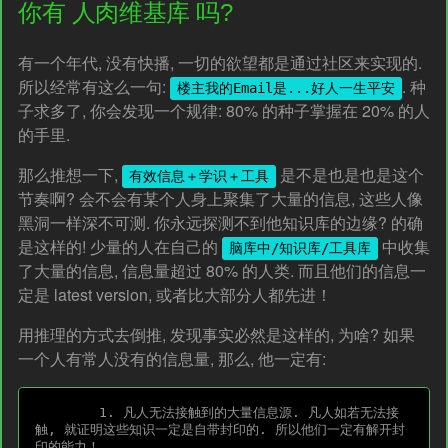
你有 人肉维基库 吗?
有一个年代, 没有快播, 一切的欲望都是通过社区来实现的.
所以经常有这么一句:
. 种
楼主我的Email是...好人一生平安
子求多了, 你会发现一个规律: 80% 的种子掌握在 20% 的人
的手里.
那么推想一下,
是不是也是也是这个
有效信息＋学识＋工具
节奏啊? 会不会有某个人身上聚集了大量的信息, 这些人像
黑洞一样深不可测. 你永远探测不到他知识库的边缘? 的确
是这样的! 少量的人在自己的
中收集
脑库中/知识库/工具库
了大量的信息, 信息量超过 80% 的人类. 而且他们的信息一
定是 latest version, 或者比大部分人都先进！
用推理的方式去倒推, 发现事实必然是这样的, 为啥? 如果
一个人有常人没有的信息量, 那么, 他一定有:
	1. 凡人无法接触到的大量信息源. 凡人如若无法接
触, 就证明这些知识一定是自带封印的. 所以他们一定有解开封
印的能力！
